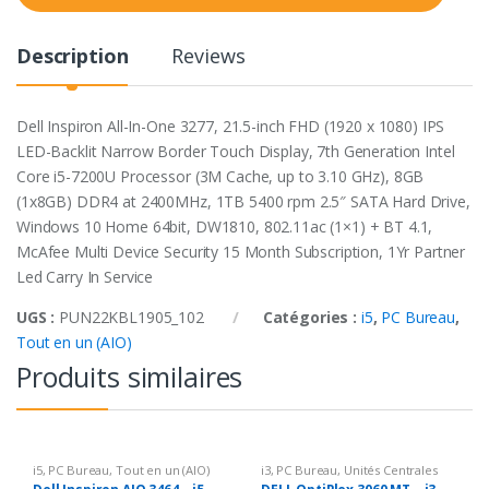
t
y
Description
Reviews
Dell Inspiron All-In-One 3277, 21.5-inch FHD (1920 x 1080) IPS
LED-Backlit Narrow Border Touch Display, 7th Generation Intel
Core i5-7200U Processor (3M Cache, up to 3.10 GHz), 8GB
(1x8GB) DDR4 at 2400MHz, 1TB 5400 rpm 2.5″ SATA Hard Drive,
Windows 10 Home 64bit, DW1810, 802.11ac (1×1) + BT 4.1,
McAfee Multi Device Security 15 Month Subscription, 1Yr Partner
Led Carry In Service
UGS :
PUN22KBL1905_102
Catégories :
i5
,
PC Bureau
,
Tout en un (AIO)
Produits similaires
i5
,
PC Bureau
,
Tout en un (AIO)
i3
,
PC Bureau
,
Unités Centrales