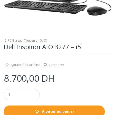
i5
,
PC Bureau
,
Tout en un (AIO)
Dell Inspiron AIO 3277 – i5
Ajouter à la wishlist
Comparer
8.700,00
DH
Q
u
a
n
t
Ajouter au panier
i