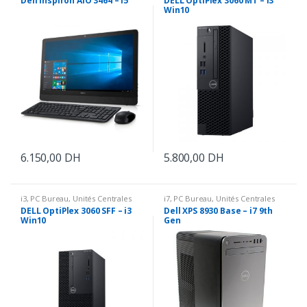
Dell Inspiron AIO 3464 – i5
DELL OptiPlex 3060 MT – i3
Win10
6.150,00
DH
5.800,00
DH
i3
,
PC Bureau
,
Unités Centrales
i7
,
PC Bureau
,
Unités Centrales
DELL OptiPlex 3060 SFF – i3
Dell XPS 8930 Base – i7 9th
Win10
Gen