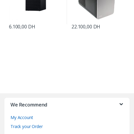
6.100,00
DH
22.100,00
DH
B
r
We Recommend
a
My Account
n
Track your Order