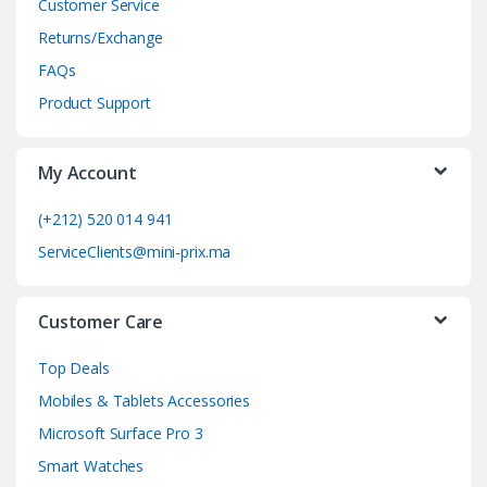
d
Customer Service
Returns/Exchange
s
FAQs
C
Product Support
a
My Account
r
o
(+212) 520 014 941
ServiceClients@mini-prix.ma
u
s
Customer Care
e
Top Deals
l
Mobiles & Tablets Accessories
Microsoft Surface Pro 3
Smart Watches