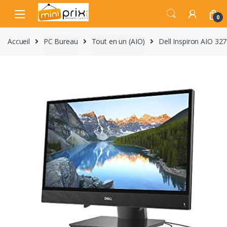
Skip
Skip
to
to
0
navigation
content
Accueil
PC Bureau
Tout en un (AIO)
Dell Inspiron AIO 327