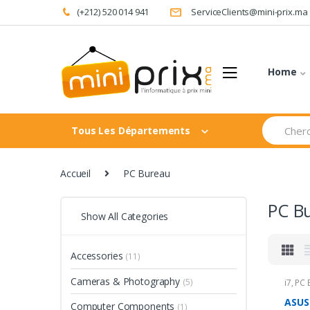
Skip
Skip
(+212) 520 014 941
ServiceClients@mini-prix.ma
to
to
navigation
content
Home
Search
Tous Les Départements
for:
Accueil
PC Bureau
PC B
Show All Categories
Accessories
(11)
Cameras & Photography
(5)
i7
,
PC 
ASUS
Computer Components
(1)