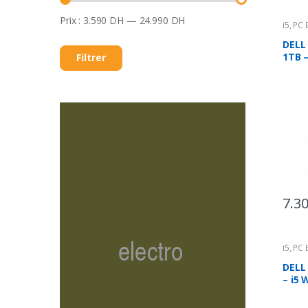
Prix :
3.590 DH
—
24.990 DH
i5
,
PC 
Centra
DELL
1TB –
Filtrer
7.3
i5
,
PC 
Centra
DELL 
– i5 