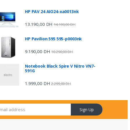
HP PAV 24 AIO24-xa0013nk
13.190,00
DH
14.190,00
DH
HP Pavilion 595 595-p0003nk
9.190,00
DH
10.290,00
DH
Notebook Black Spire V Nitro VN7-
591G
1.999,00
DH
2.299,00
DH
Sign Up