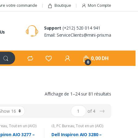
vre votre commande
Boutique
Mon Compte
Support
(+212) 520 014 941
 Us
Email: ServiceClients@mini-prix.ma
0,00
DH
0
Affichage de 1–24 sur 81 résultats
→
of 4
reau
,
Tout en un (AIO)
i3
,
PC Bureau
,
Tout en un (AIO)
spiron AIO 3277 –
Dell Inspiron AIO 3280 –