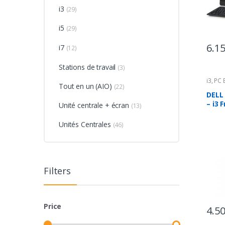
i3
(29)
i5
(29)
6.1
i7
(12)
Stations de travail
(3)
i3
,
PC 
Tout en un (AIO)
(22)
Centra
DELL
– i3 
Unité centrale + écran
(13)
Unités Centrales
(46)
Filters
Price
4.5