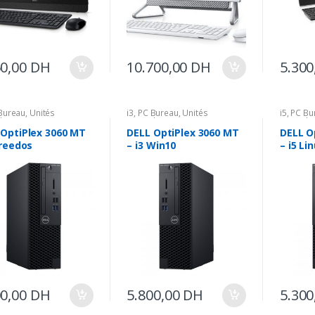
50,00
DH
10.700,00
DH
5.300
Bureau
,
Unités
i3
,
PC Bureau
,
Unités
i5
,
PC Bu
les
Centrales
Centrale
 OptiPlex 3060 MT
DELL OptiPlex 3060 MT
DELL O
Freedos
– i3 Win10
– i5 Li
00,00
DH
5.800,00
DH
5.300