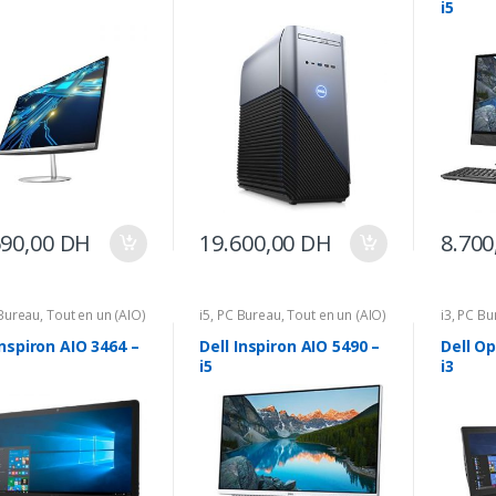
i5
690,00
DH
19.600,00
DH
8.700
Bureau
,
Tout en un (AIO)
i5
,
PC Bureau
,
Tout en un (AIO)
i3
,
PC Bu
Inspiron AIO 3464 –
Dell Inspiron AIO 5490 –
Dell Op
i5
i3