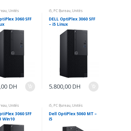
reau
,
Unités
i5
,
PC Bureau
,
Unités
s
Centrales
ptiPlex 3060 SFF
DELL OptiPlex 3060 SFF
nux
– i5 Linux
,00
DH
5.800,00
DH
reau
,
Unités
i5
,
PC Bureau
,
Unités
s
Centrales
ptiPlex 3060 SFF
Dell OptiPlex 5060 MT –
i3 Win10
i5