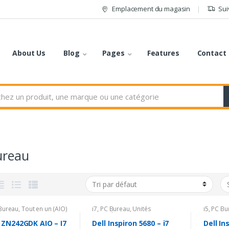
Emplacement du magasin
Sui
About Us
Blog
Pages
Features
Contact
ureau
Bureau
,
Tout en un (AIO)
i7
,
PC Bureau
,
Unités
i5
,
PC Bu
Centrales
 ZN242GDK AIO – I7
Dell Inspiron 5680 – i7
Dell In