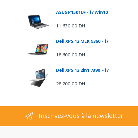
a
n
ASUS P1501UF - i7 Win10
d
11.630,00
DH
s
Dell XPS 13 MLK 9360 - i7
C
18.600,00
DH
a
Dell XPS 13 2in1 7390 – i7
r
28.200,00
DH
o
u
s
Inscrivez-vous à la newsletter
e
l