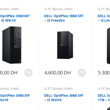
Bureau
,
Unités
i3
,
PC Bureau
,
Unités
i3
,
PC Bu
les
Centrales
Centrale
 OptiPlex 3060 MT
DELL OptiPlex 3060 SFF
DELL O
 i5 Win10
– i3 Freedos
– i3 Li
00,00
DH
4.600,00
DH
5.300
Bureau
,
Unités
i3
,
PC Bureau
,
Unités
i3
,
PC Bu
les
Centrales
Centrale
OptiPlex 3060 SFF
DELL OptiPlex 3060 SFF
DELL O
Win10
– i3 Win10
1TB – 