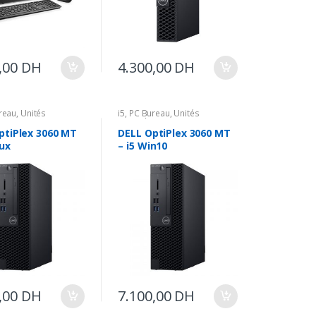
,00
DH
4.300,00
DH
reau
,
Unités
i5
,
PC Bureau
,
Unités
s
Centrales
ptiPlex 3060 MT
DELL OptiPlex 3060 MT
nux
– i5 Win10
,00
DH
7.100,00
DH