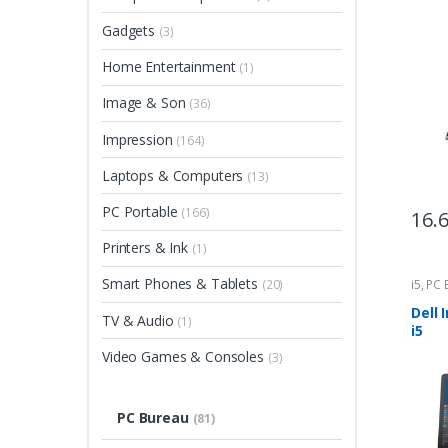
Gadgets
(3)
Home Entertainment
(1)
Image & Son
(36)
Impression
(164)
Laptops & Computers
(13)
PC Portable
(166)
16.
Printers & Ink
(1)
Smart Phones & Tablets
i5
,
PC 
(20)
Dell 
TV & Audio
(1)
i5
Video Games & Consoles
(3)
PC Bureau
(81)