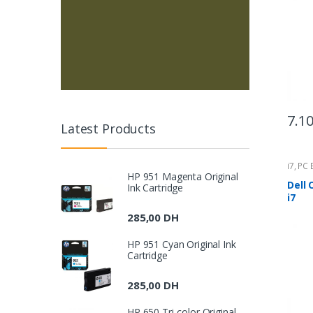
7.1
Latest Products
i7
,
PC 
Centra
HP 951 Magenta Original
Dell 
Ink Cartridge
i7
285,00
DH
HP 951 Cyan Original Ink
Cartridge
285,00
DH
HP 650 Tri-color Original