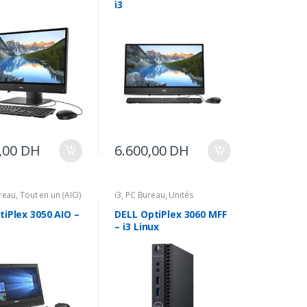
i3
,00
DH
6.600,00
DH
reau
,
Tout en un (AIO)
i3
,
PC Bureau
,
Unités
Centrales
tiPlex 3050 AIO –
DELL OptiPlex 3060 MFF
– i3 Linux