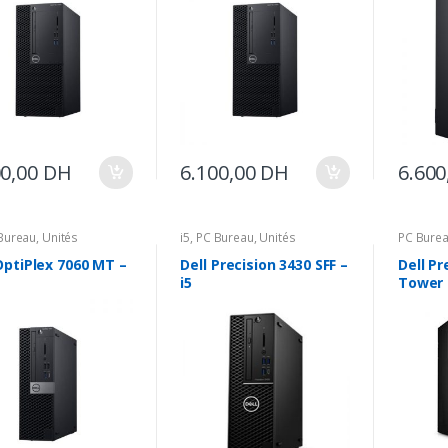
00,00
DH
6.100,00
DH
6.600
Bureau
,
Unités
i5
,
PC Bureau
,
Unités
PC Bure
les
Centrales
OptiPlex 7060 MT –
Dell Precision 3430 SFF –
Dell Pr
i5
Tower 