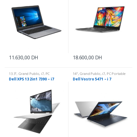
11.630,00
DH
18.600,00
DH
13.3"
,
Grand Public
,
i7
,
PC
14"
,
Grand Public
,
i7
,
PC Portable
Portable
Dell XPS 13 2in1 7390 – i7
Dell Vostro 5471 – i 7