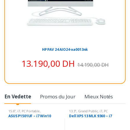
HP PAV 24 AIO24-xa0013nk
13.190,00
DH
14.190,00
DH
En Vedette
Promos du Jour
Mieux Notés
15.6"
,
i7
,
PC Portable
,
13.3"
,
Grand Public
,
i7
,
PC
Professionnels
Portable
ASUS P1501UF – i7 Win10
Dell XPS 13 MLK 9360 – i7