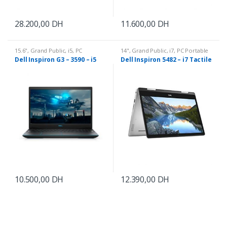
28.200,00
DH
11.600,00
DH
15.6"
,
Grand Public
,
i5
,
PC
14"
,
Grand Public
,
i7
,
PC Portable
Portable
Dell Inspiron G3 – 3590 – i5
Dell Inspiron 5482 – i7 Tactile
10.500,00
DH
12.390,00
DH