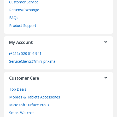
d
Customer Service
Returns/Exchange
s
FAQs
C
Product Support
a
My Account
r
o
(+212) 520 014 941
ServiceClients@mini-prix.ma
u
s
Customer Care
e
Top Deals
l
Mobiles & Tablets Accessories
Microsoft Surface Pro 3
Smart Watches