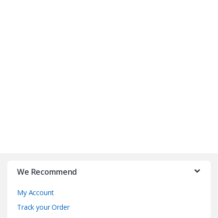
Top 20
PC Portable
PC Bureau
Téléphon
B
r
We Recommend
a
My Account
n
Track your Order