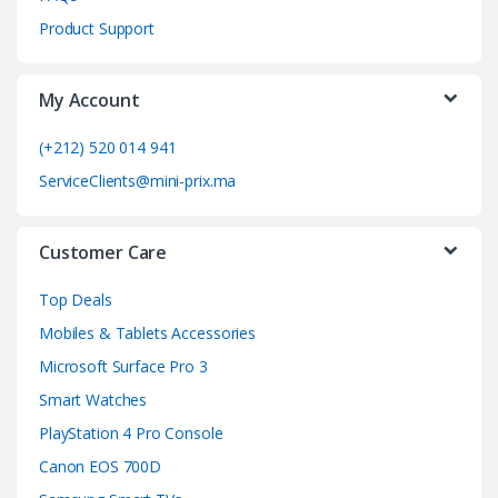
C
Product Support
a
My Account
r
o
(+212) 520 014 941
ServiceClients@mini-prix.ma
u
s
Customer Care
e
Top Deals
l
Mobiles & Tablets Accessories
Microsoft Surface Pro 3
Smart Watches
PlayStation 4 Pro Console
Canon EOS 700D