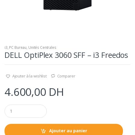
i3
,
PC Bureau
,
Unités Centrales
DELL OptiPlex 3060 SFF – i3 Freedos
Ajouter à la wishlist
Comparer
4.600,00
DH
Q
u
a
n
t
Ajouter au panier
i