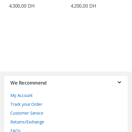
4.300,00
DH
4.200,00
DH
B
r
We Recommend
a
My Account
n
Track your Order
d
Customer Service
Returns/Exchange
s
FAQs