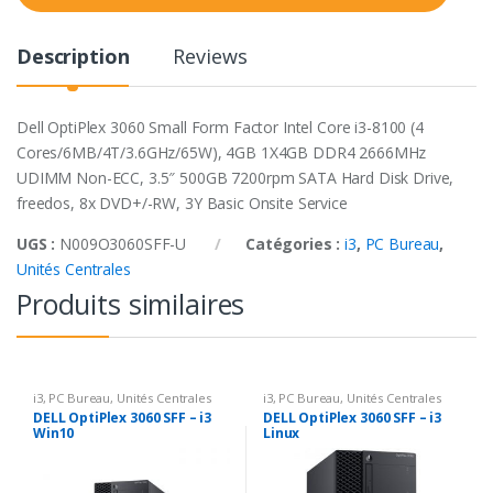
t
y
Description
Reviews
Dell OptiPlex 3060 Small Form Factor Intel Core i3-8100 (4
Cores/6MB/4T/3.6GHz/65W), 4GB 1X4GB DDR4 2666MHz
UDIMM Non-ECC, 3.5″ 500GB 7200rpm SATA Hard Disk Drive,
freedos, 8x DVD+/-RW, 3Y Basic Onsite Service
UGS :
N009O3060SFF-U
Catégories :
i3
,
PC Bureau
,
Unités Centrales
Produits similaires
i3
,
PC Bureau
,
Unités Centrales
i3
,
PC Bureau
,
Unités Centrales
DELL OptiPlex 3060 SFF – i3
DELL OptiPlex 3060 SFF – i3
Win10
Linux