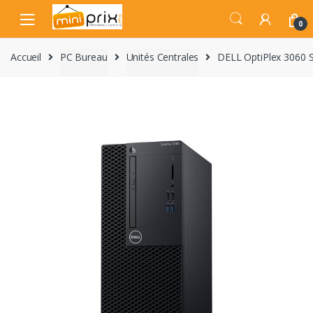
Skip
Skip
to
to
0
navigation
content
Accueil
PC Bureau
Unités Centrales
DELL OptiPlex 3060 S