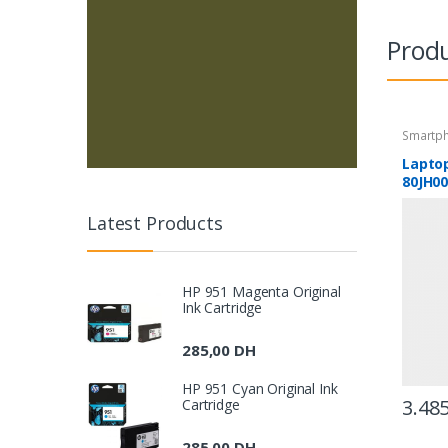
Produ
Smartp
Lapto
80JH0
Latest Products
HP 951 Magenta Original
Ink Cartridge
285,00
DH
HP 951 Cyan Original Ink
3.48
Cartridge
285,00
DH