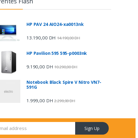
Ventes Flash
HP PAV 24 AIO24-xa0013nk
13.190,00
DH
14.190,00
DH
HP Pavilion 595 595-p0003nk
9.190,00
DH
10.290,00
DH
Notebook Black Spire V Nitro VN7-
591G
1.999,00
DH
2.299,00
DH
Sign Up