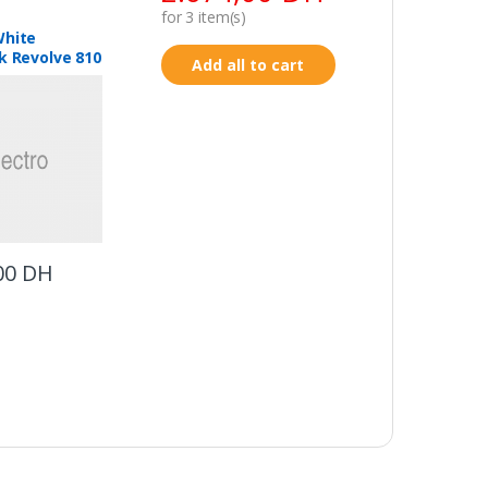
for
3
item(s)
White
k Revolve 810
Add all to cart
00
DH