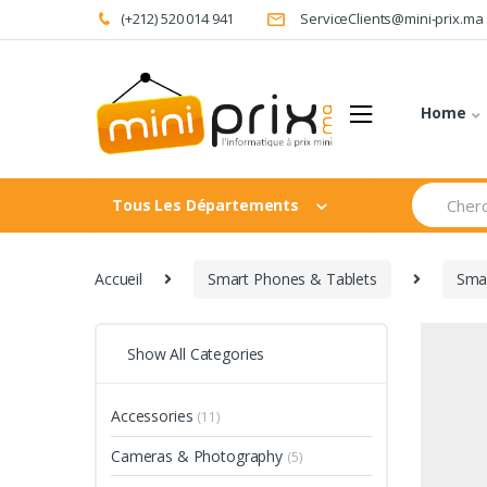
Skip
Skip
(+212) 520 014 941
ServiceClients@mini-prix.ma
to
to
navigation
content
Home
Search
Tous Les Départements
for:
Accueil
Smart Phones & Tablets
Sma
Show All Categories
Accessories
(11)
Cameras & Photography
(5)