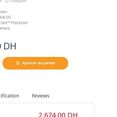
st
Comparer
reen
tKat OS
Core™ Processor
Camera
0
DH
Ajouter au panier
ification
Reviews
2.674,00
DH