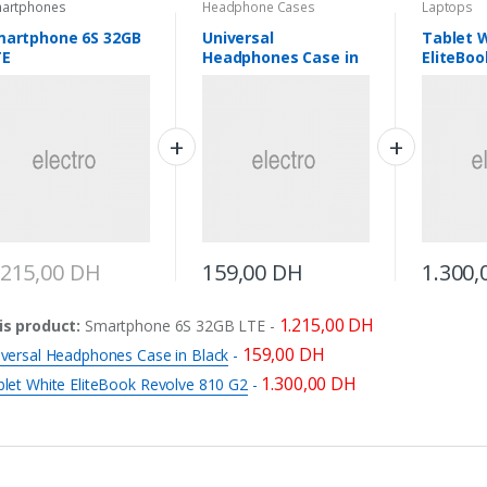
artphones
Headphone Cases
Laptops
martphone 6S 32GB
Universal
Tablet 
TE
Headphones Case in
EliteBoo
Black
G2
.215,00
DH
159,00
DH
1.300,
1.215,00
DH
is product:
Smartphone 6S 32GB LTE
-
159,00
DH
iversal Headphones Case in Black
-
1.300,00
DH
blet White EliteBook Revolve 810 G2
-