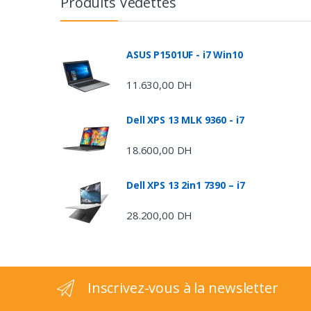
Produits Vedettes
a
n
ASUS P1501UF - i7 Win10
d
11.630,00
DH
s
Dell XPS 13 MLK 9360 - i7
C
18.600,00
DH
a
Dell XPS 13 2in1 7390 – i7
r
28.200,00
DH
o
u
s
Inscrivez-vous à la newsletter
e