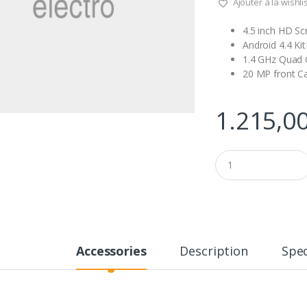
Ajouter à la wishli
4.5 inch HD Sc
Android 4.4 Ki
1.4 GHz Quad 
20 MP front 
1.215,0
Q
u
a
n
t
i
t
y
Accessories
Description
Spec