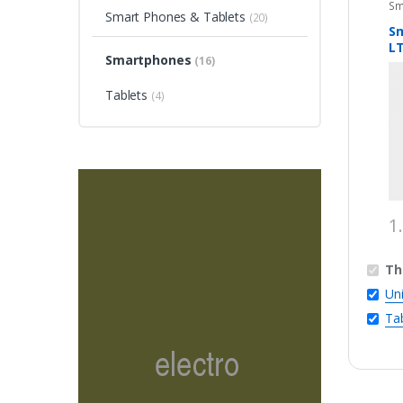
Sm
Smart Phones & Tablets
(20)
S
L
Smartphones
(16)
Tablets
(4)
1
Th
Un
Ta