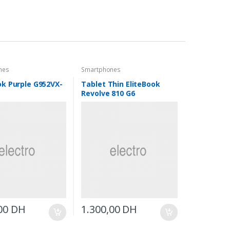
nes
Smartphones
k Purple G952VX-
Tablet Thin EliteBook
Revolve 810 G6
,00
DH
1.300,00
DH