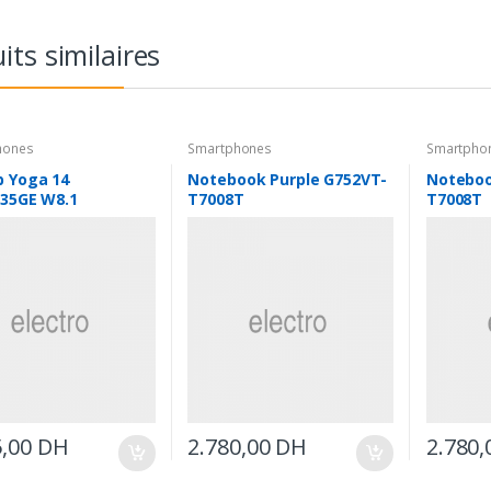
its similaires
hones
Smartphones
Smartpho
p Yoga 14
Notebook Purple G752VT-
Noteboo
035GE W8.1
T7008T
T7008T
5,00
DH
2.780,00
DH
2.780