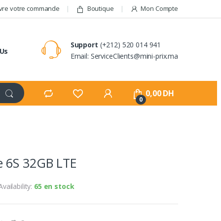
vre votre commande
Boutique
Mon Compte
Support
(+212) 520 014 941
 Us
Email: ServiceClients@mini-prix.ma
0,00
DH
0
 6S 32GB LTE
Availability:
65 en stock