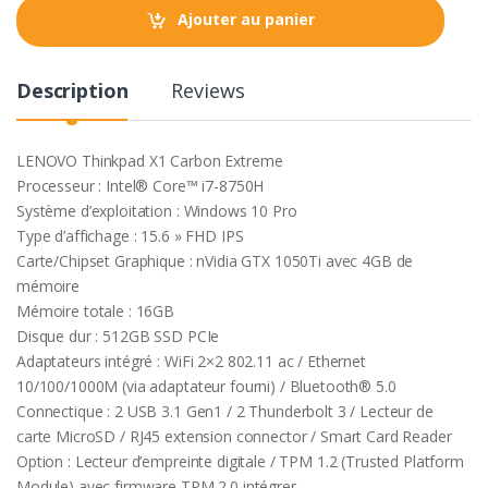
t
Ajouter au panier
i
t
y
Description
Reviews
LENOVO Thinkpad X1 Carbon Extreme
Processeur : Intel® Core™ i7-8750H
Système d’exploitation : Windows 10 Pro
Type d’affichage : 15.6 » FHD IPS
Carte/Chipset Graphique : nVidia GTX 1050Ti avec 4GB de
mémoire
Mémoire totale : 16GB
Disque dur : 512GB SSD PCIe
Adaptateurs intégré : WiFi 2×2 802.11 ac / Ethernet
10/100/1000M (via adaptateur fourni) / Bluetooth® 5.0
Connectique : 2 USB 3.1 Gen1 / 2 Thunderbolt 3 / Lecteur de
carte MicroSD / RJ45 extension connector / Smart Card Reader
Option : Lecteur d’empreinte digitale / TPM 1.2 (Trusted Platform
Module) avec firmware TPM 2.0 intégrer