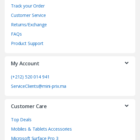
n
Track your Order
d
Customer Service
Returns/Exchange
s
FAQs
C
Product Support
a
My Account
r
o
(+212) 520 014 941
ServiceClients@mini-prix.ma
u
s
Customer Care
e
Top Deals
l
Mobiles & Tablets Accessories
Microsoft Surface Pro 3