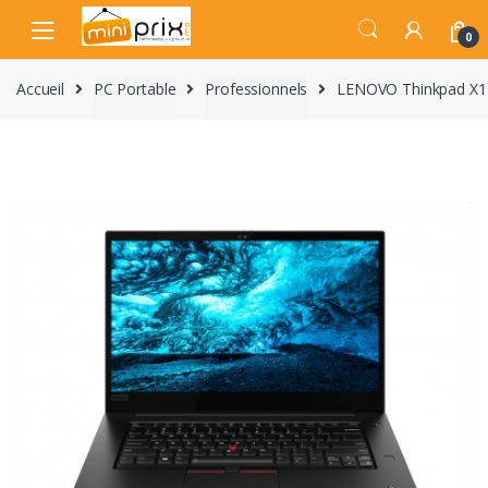
Skip
Skip
to
to
0
navigation
content
Accueil
PC Portable
Professionnels
LENOVO Thinkpad X1 