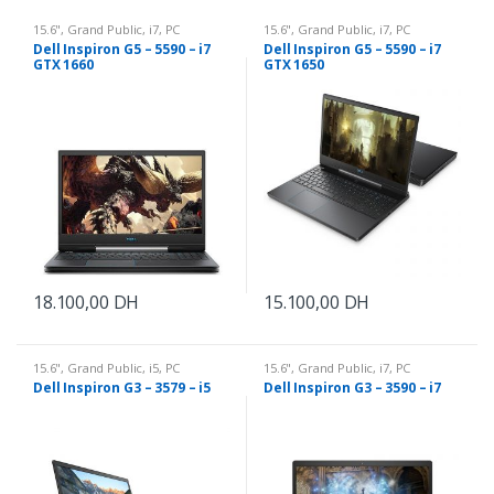
15.6"
,
Grand Public
,
i7
,
PC
15.6"
,
Grand Public
,
i7
,
PC
Portable
Portable
Dell Inspiron G5 – 5590 – i7
Dell Inspiron G5 – 5590 – i7
GTX 1660
GTX 1650
18.100,00
DH
15.100,00
DH
15.6"
,
Grand Public
,
i5
,
PC
15.6"
,
Grand Public
,
i7
,
PC
Portable
Portable
Dell Inspiron G3 – 3579 – i5
Dell Inspiron G3 – 3590 – i7