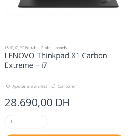
15.6"
,
i7
,
PC Portable
,
Professionnels
LENOVO Thinkpad X1 Carbon
Extreme – i7
Ajouter à la wishlist
Comparer
28.690,00
DH
Q
u
a
n