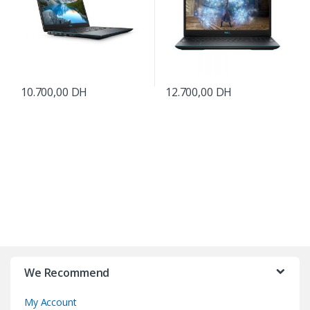
10.700,00
DH
12.700,00
DH
B
r
We Recommend
a
My Account