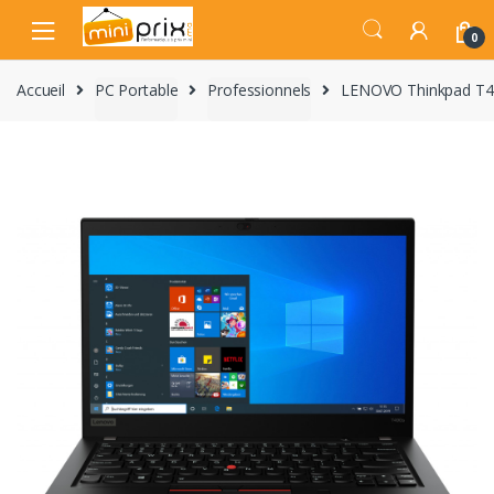
Skip
Skip
to
to
0
navigation
content
Accueil
PC Portable
Professionnels
LENOVO Thinkpad T49