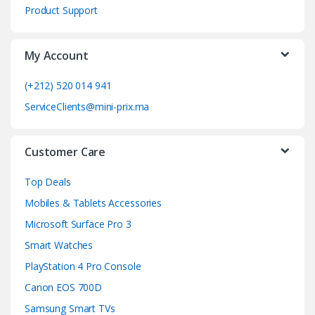
C
Product Support
a
My Account
r
o
(+212) 520 014 941
ServiceClients@mini-prix.ma
u
s
Customer Care
e
Top Deals
l
Mobiles & Tablets Accessories
Microsoft Surface Pro 3
Smart Watches
PlayStation 4 Pro Console
Canon EOS 700D
Samsung Smart TVs