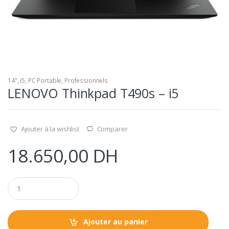
14"
,
i5
,
PC Portable
,
Professionnels
LENOVO Thinkpad T490s – i5
Ajouter à la wishlist
Comparer
18.650,00
DH
Q
u
a
n
t
Ajouter au panier
i