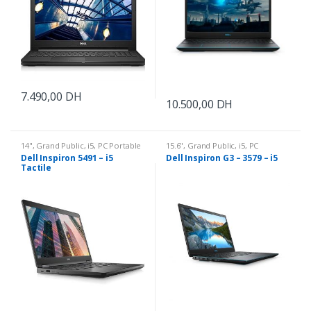
7.490,00
DH
10.500,00
DH
14"
,
Grand Public
,
i5
,
PC Portable
15.6"
,
Grand Public
,
i5
,
PC
Portable
Dell Inspiron 5491 – i5
Dell Inspiron G3 – 3579 – i5
Tactile