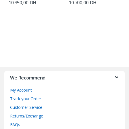
10.350,00
DH
10.700,00
DH
B
r
We Recommend
a
My Account
n
Track your Order
d
Customer Service
Returns/Exchange
s
FAQs