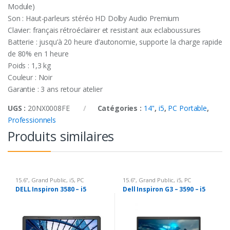
Module)
Son : Haut-parleurs stéréo HD Dolby Audio Premium
Clavier: français rétroéclairer et resistant aux eclaboussures
Batterie : jusqu’à 20 heure d’autonomie, supporte la charge rapide
de 80% en 1 heure
Poids : 1,3 kg
Couleur : Noir
Garantie : 3 ans retour atelier
UGS :
20NX0008FE
Catégories :
14"
,
i5
,
PC Portable
,
Professionnels
Produits similaires
15.6"
,
Grand Public
,
i5
,
PC
15.6"
,
Grand Public
,
i5
,
PC
Portable
Portable
DELL Inspiron 3580 – i5
Dell Inspiron G3 – 3590 – i5