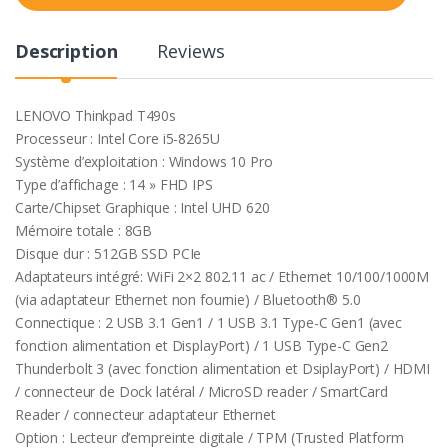
t
y
Description
Reviews
LENOVO Thinkpad T490s
Processeur : Intel Core i5-8265U
Système d’exploitation : Windows 10 Pro
Type d’affichage : 14 » FHD IPS
Carte/Chipset Graphique : Intel UHD 620
Mémoire totale : 8GB
Disque dur : 512GB SSD PCIe
Adaptateurs intégré: WiFi 2×2 802.11 ac / Ethernet 10/100/1000M
(via adaptateur Ethernet non fournie) / Bluetooth® 5.0
Connectique : 2 USB 3.1 Gen1 / 1 USB 3.1 Type-C Gen1 (avec
fonction alimentation et DisplayPort) / 1 USB Type-C Gen2
Thunderbolt 3 (avec fonction alimentation et DsiplayPort) / HDMI
/ connecteur de Dock latéral / MicroSD reader / SmartCard
Reader / connecteur adaptateur Ethernet
Option : Lecteur d’empreinte digitale / TPM (Trusted Platform