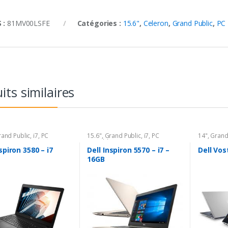
 :
81MV00LSFE
Catégories :
15.6"
,
Celeron
,
Grand Public
,
PC 
its similaires
and Public
,
i7
,
PC
15.6"
,
Grand Public
,
i7
,
PC
14"
,
Grand
e
Portable
spiron 3580 – i7
Dell Inspiron 5570 – i7 –
Dell Vost
16GB