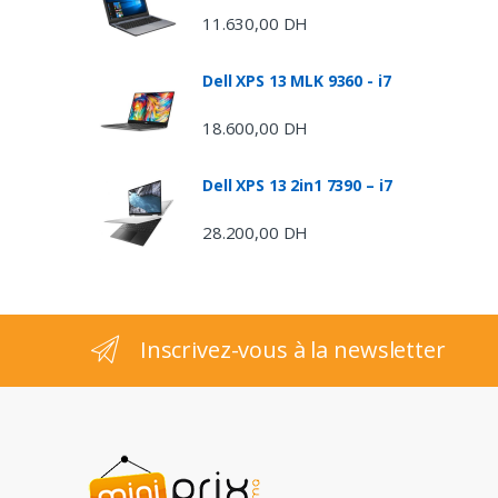
d
11.630,00
DH
s
Dell XPS 13 MLK 9360 - i7
C
18.600,00
DH
a
Dell XPS 13 2in1 7390 – i7
r
28.200,00
DH
o
u
s
Inscrivez-vous à la newsletter
e
l