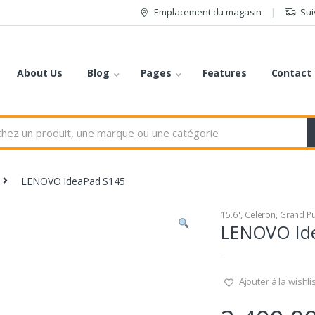
Emplacement du magasin
Sui
About Us
Blog
Pages
Features
Contact
LENOVO IdeaPad S145
15.6"
,
Celeron
,
Grand Pu
LENOVO Id
Ajouter à la wishli