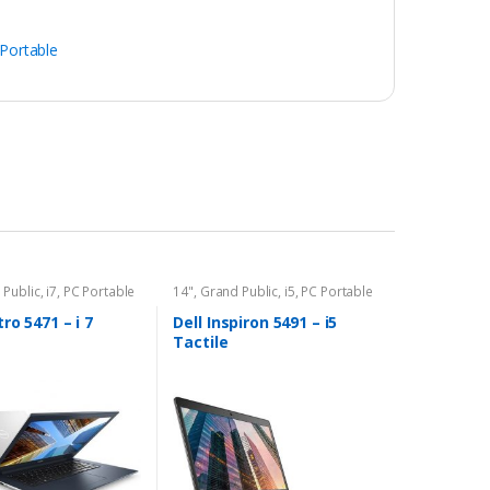
Portable
 Public
,
i7
,
PC Portable
14"
,
Grand Public
,
i5
,
PC Portable
ro 5471 – i 7
Dell Inspiron 5491 – i5
Tactile