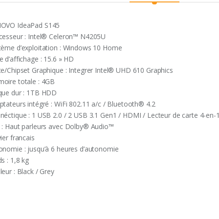
OVO IdeaPad S145
cesseur : Intel® Celeron™ N4205U
tème d’exploitation : Windows 10 Home
e d’affichage : 15.6 » HD
te/Chipset Graphique : Integrer Intel® UHD 610 Graphics
oire totale : 4GB
que dur : 1TB HDD
ptateurs intégré : WiFi 802.11 a/c / Bluetooth® 4.2
néctique : 1 USB 2.0 / 2 USB 3.1 Gen1 / HDMI / Lecteur de carte 4-en-
 : Haut parleurs avec Dolby® Audio™
ier francais
onomie : jusqu’à 6 heures d’autonomie
s : 1,8 kg
eur : Black / Grey