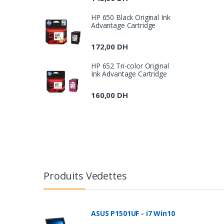
HP 650 Black Original Ink
Advantage Cartridge
172,00
DH
HP 652 Tri-color Original
Ink Advantage Cartridge
160,00
DH
B
r
Produits Vedettes
a
n
ASUS P1501UF - i7 Win10