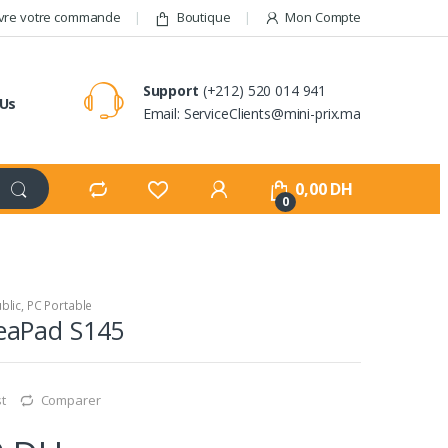
vre votre commande
Boutique
Mon Compte
Support
(+212) 520 014 941
 Us
Email: ServiceClients@mini-prix.ma
0,00
DH
0
blic
,
PC Portable
eaPad S145
st
Comparer