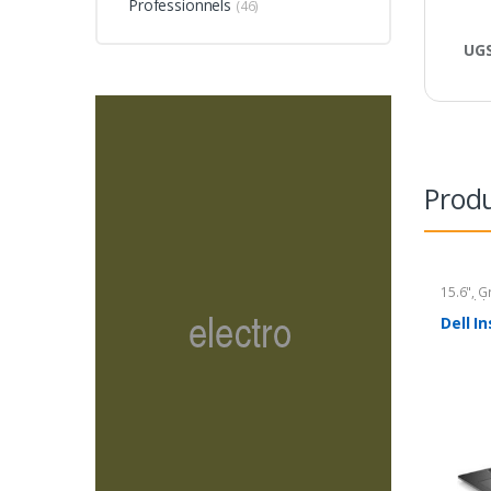
Professionnels
(46)
UGS
Produ
15.6"
,
Gr
Portabl
Dell In