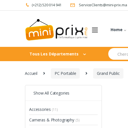
Skip
Skip
(+212) 520 014 941
ServiceClients@mini-prix.ma
to
to
navigation
content
Home
Search
Tous Les Départements
for:
Accueil
PC Portable
Grand Public
Show All Categories
Accessories
(11)
Cameras & Photography
(5)