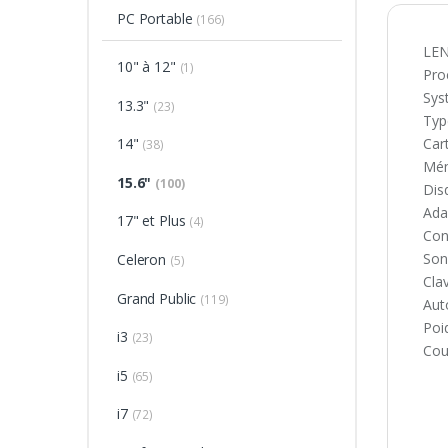
PC Portable
(166)
LEN
10" à 12"
(1)
Pro
Sys
13.3"
(23)
Typ
Car
14"
(38)
Mém
15.6"
(100)
Dis
Ada
17" et Plus
(4)
Con
Son
Celeron
(5)
Clav
Grand Public
(119)
Aut
Poid
i3
(23)
Coul
i5
(65)
i7
(72)