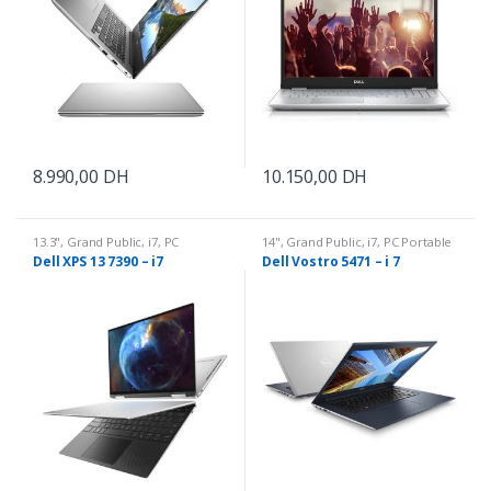
8.990,00
DH
10.150,00
DH
13.3"
,
Grand Public
,
i7
,
PC
14"
,
Grand Public
,
i7
,
PC Portable
Portable
Dell XPS 13 7390 – i7
Dell Vostro 5471 – i 7