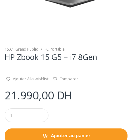
15.6"
,
Grand Public
,
i7
,
PC Portable
HP Zbook 15 G5 – i7 8Gen
Ajouter à la wishlist
Comparer
21.990,00
DH
Q
u
a
n
t
Ajouter au panier
i