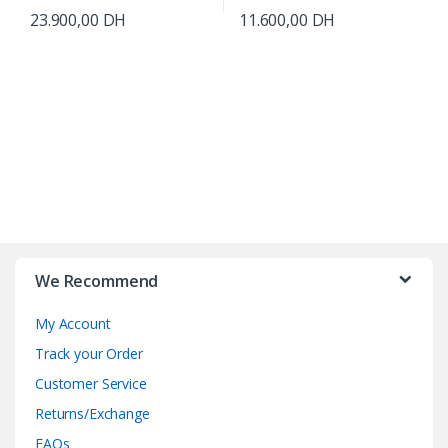
23.900,00
DH
11.600,00
DH
B
r
We Recommend
a
My Account
n
Track your Order
d
Customer Service
Returns/Exchange
s
FAQs