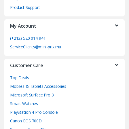
C
Product Support
a
My Account
r
o
(+212) 520 014 941
ServiceClients@mini-prix.ma
u
s
Customer Care
e
Top Deals
l
Mobiles & Tablets Accessories
Microsoft Surface Pro 3
Smart Watches
PlayStation 4 Pro Console
Canon EOS 700D