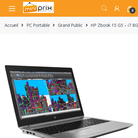
Skip
Skip
to
to
0
navigation
content
Accueil
PC Portable
Grand Public
HP Zbook 15 G5 – i7 8