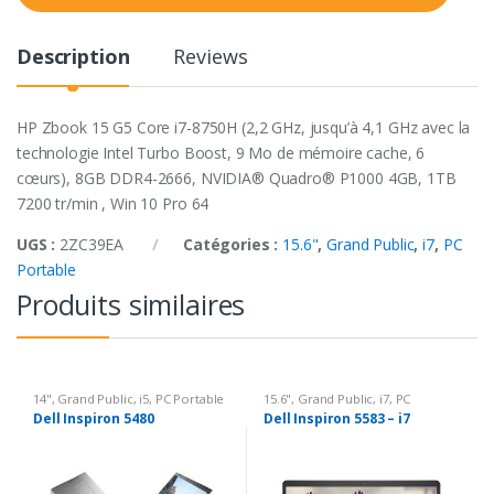
t
y
Description
Reviews
HP Zbook 15 G5 Core i7-8750H (2,2 GHz, jusqu’à 4,1 GHz avec la
technologie Intel Turbo Boost, 9 Mo de mémoire cache, 6
cœurs), 8GB DDR4-2666, NVIDIA® Quadro® P1000 4GB, 1TB
7200 tr/min , Win 10 Pro 64
UGS :
2ZC39EA
Catégories :
15.6"
,
Grand Public
,
i7
,
PC
Portable
Produits similaires
14"
,
Grand Public
,
i5
,
PC Portable
15.6"
,
Grand Public
,
i7
,
PC
Portable
Dell Inspiron 5480
Dell Inspiron 5583 – i7