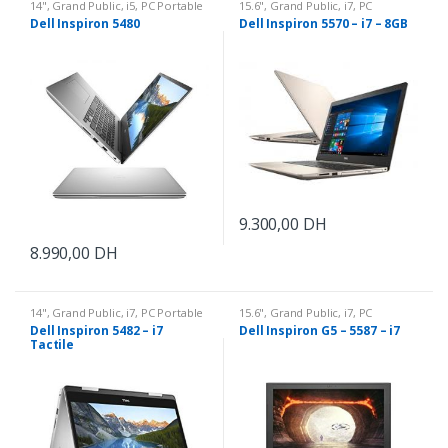
14"
,
Grand Public
,
i5
,
PC Portable
15.6"
,
Grand Public
,
i7
,
PC
Portable
Dell Inspiron 5480
Dell Inspiron 5570 – i7 – 8GB
9.300,00
DH
8.990,00
DH
14"
,
Grand Public
,
i7
,
PC Portable
15.6"
,
Grand Public
,
i7
,
PC
Portable
Dell Inspiron 5482 – i7
Dell Inspiron G5 – 5587 – i7
Tactile