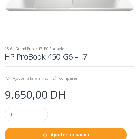
15.6"
,
Grand Public
,
i7
,
PC Portable
HP ProBook 450 G6 – i7
Ajouter à la wishlist
Comparer
9.650,00
DH
Q
u
a
n
t
Ajouter au panier
i