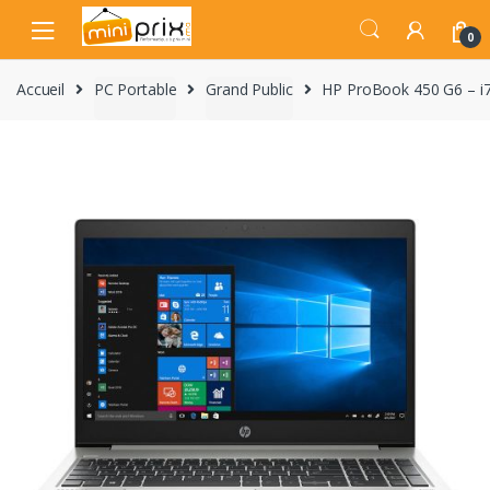
Skip
Skip
to
to
0
navigation
content
Accueil
PC Portable
Grand Public
HP ProBook 450 G6 – i