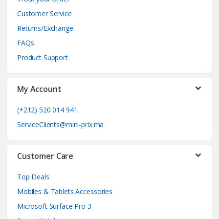
d
Customer Service
Returns/Exchange
s
FAQs
C
Product Support
a
My Account
r
o
(+212) 520 014 941
ServiceClients@mini-prix.ma
u
s
Customer Care
e
Top Deals
l
Mobiles & Tablets Accessories
Microsoft Surface Pro 3