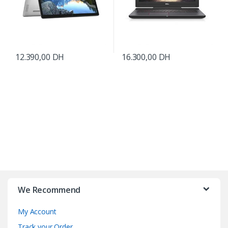
12.390,00
DH
16.300,00
DH
B
r
We Recommend
a
My Account
n
Track your Order