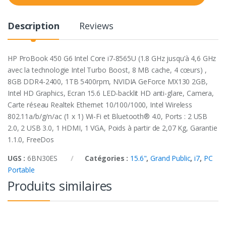
t
y
Description
Reviews
HP ProBook 450 G6 Intel Core i7-8565U (1.8 GHz jusqu’à 4,6 GHz
avec la technologie Intel Turbo Boost, 8 MB cache, 4 cœurs) ,
8GB DDR4-2400, 1TB 5400rpm, NVIDIA GeForce MX130 2GB,
Intel HD Graphics, Ecran 15.6 LED-backlit HD anti-glare, Camera,
Carte réseau Realtek Ethernet 10/100/1000, Intel Wireless
802.11a/b/g/n/ac (1 x 1) Wi-Fi et Bluetooth® 4.0, Ports : 2 USB
2.0, 2 USB 3.0, 1 HDMI, 1 VGA, Poids à partir de 2,07 Kg, Garantie
1.1.0, FreeDos
UGS :
6BN30ES
Catégories :
15.6"
,
Grand Public
,
i7
,
PC
Portable
Produits similaires