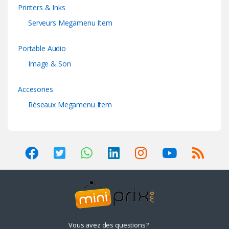
Printers & Inks
Serveurs Megamenu Item
Portable Audio
Image & Son
Accesories
Réseaux Megamenu Item
Vous avez des questions?