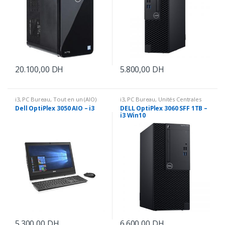
20.100,00
DH
5.800,00
DH
i3
,
PC Bureau
,
Tout en un (AIO)
i3
,
PC Bureau
,
Unités Centrales
Dell OptiPlex 3050 AIO – i3
DELL OptiPlex 3060 SFF 1TB –
i3 Win10
5.300,00
DH
6.600,00
DH