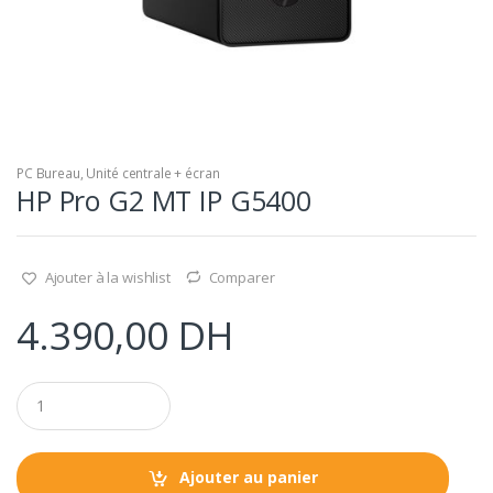
PC Bureau
,
Unité centrale + écran
HP Pro G2 MT IP G5400
Ajouter à la wishlist
Comparer
4.390,00
DH
Q
u
a
n
t
Ajouter au panier
i