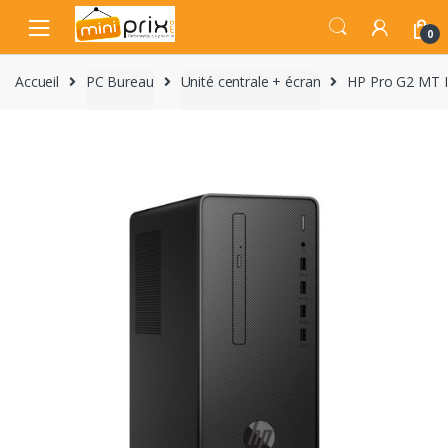
Skip
Skip
to
to
0
navigation
content
Accueil
PC Bureau
Unité centrale + écran
HP Pro G2 MT 