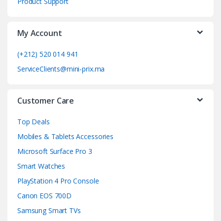
Product Support
a
My Account
r
o
(+212) 520 014 941
ServiceClients@mini-prix.ma
u
s
Customer Care
e
Top Deals
l
Mobiles & Tablets Accessories
Microsoft Surface Pro 3
Smart Watches
PlayStation 4 Pro Console
Canon EOS 700D
Samsung Smart TVs