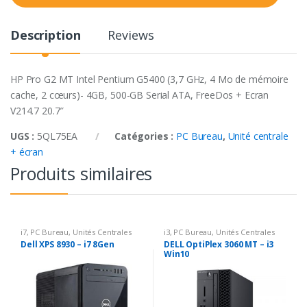
t
y
Description
Reviews
HP Pro G2 MT Intel Pentium G5400 (3,7 GHz, 4 Mo de mémoire
cache, 2 cœurs)- 4GB, 500-GB Serial ATA, FreeDos + Ecran
V214.7 20.7″
UGS :
5QL75EA
Catégories :
PC Bureau
,
Unité centrale
+ écran
Produits similaires
i7
,
PC Bureau
,
Unités Centrales
i3
,
PC Bureau
,
Unités Centrales
Dell XPS 8930 – i7 8Gen
DELL OptiPlex 3060 MT – i3
Win10