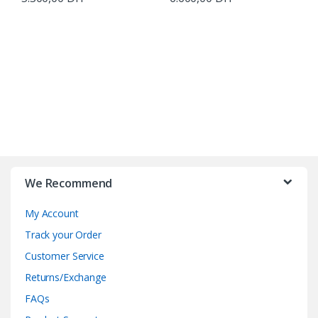
B
r
We Recommend
a
My Account
n
Track your Order
d
Customer Service
Returns/Exchange
s
FAQs
C