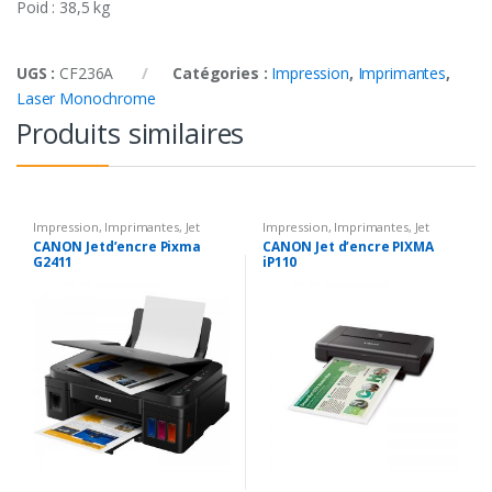
Poid : 38,5 kg
UGS :
CF236A
Catégories :
Impression
,
Imprimantes
,
Laser Monochrome
Produits similaires
Impression
,
Imprimantes
,
Jet
Impression
,
Imprimantes
,
Jet
d'encre
d'encre
CANON Jetd’encre Pixma
CANON Jet d’encre PIXMA
G2411
iP110