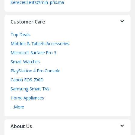
ServiceClients@mini-prix.ma
u
s
Customer Care
e
Top Deals
l
Mobiles & Tablets Accessories
Microsoft Surface Pro 3
Smart Watches
PlayStation 4 Pro Console
Canon EOS 700D
Samsung Smart TVs
Home Appliances
…More
About Us