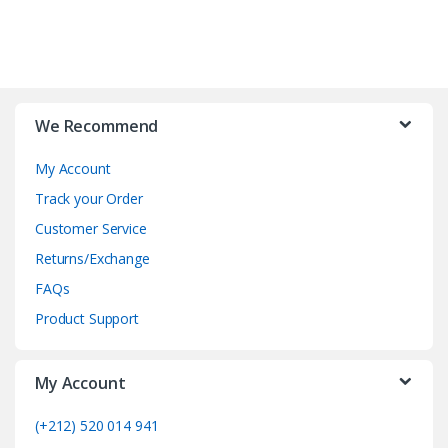
B
r
We Recommend
a
My Account
n
Track your Order
d
Customer Service
Returns/Exchange
s
FAQs
C
Product Support
a
My Account
r
o
(+212) 520 014 941