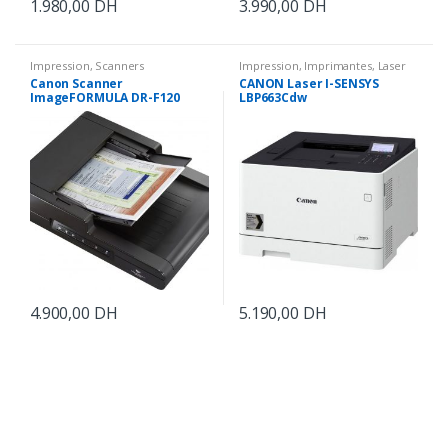
1.980,00
DH
3.990,00
DH
Impression
,
Scanners
Impression
,
Imprimantes
,
Laser
Couleurs
Canon Scanner
CANON Laser I-SENSYS
ImageFORMULA DR-F120
LBP663Cdw
4.900,00
DH
5.190,00
DH