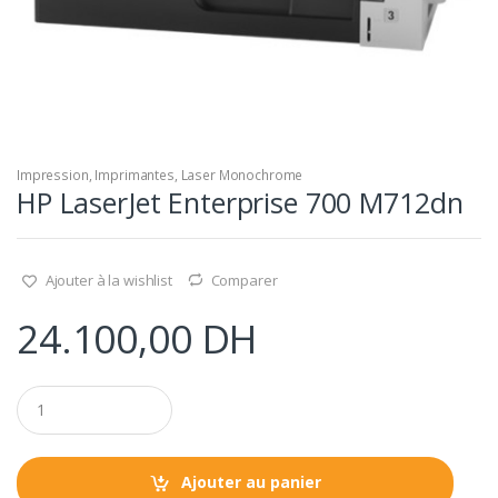
Impression
,
Imprimantes
,
Laser Monochrome
HP LaserJet Enterprise 700 M712dn
Ajouter à la wishlist
Comparer
24.100,00
DH
Q
u
a
n
t
Ajouter au panier
i