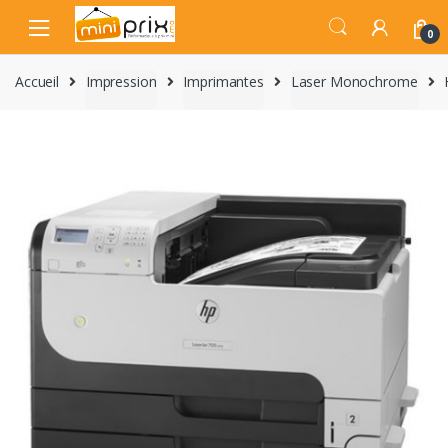
Skip
Skip
to
to
0
navigation
content
Accueil
Impression
Imprimantes
Laser Monochrome