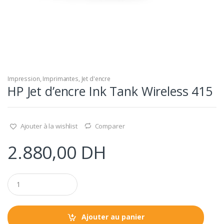
Impression
,
Imprimantes
,
Jet d'encre
HP Jet d’encre Ink Tank Wireless 415
Ajouter à la wishlist
Comparer
2.880,00
DH
Q
u
a
n
t
Ajouter au panier
i