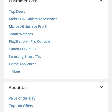
Customer Care
e
Top Deals
l
Mobiles & Tablets Accessories
Microsoft Surface Pro 3
Smart Watches
PlayStation 4 Pro Console
Canon EOS 700D
Samsung Smart TVs
Home Appliances
…More
About Us
Value of the Day
Top 100 Offers