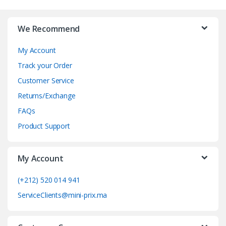
B
r
We Recommend
a
My Account
n
Track your Order
d
Customer Service
Returns/Exchange
s
FAQs
C
Product Support
a
My Account
r
o
(+212) 520 014 941
ServiceClients@mini-prix.ma
u
s