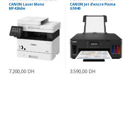
Monochrome
d'encre
CANON Laser Mono
CANON Jet d’encre Pixma
MF426dw
G5040
7.200,00
DH
3.590,00
DH