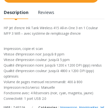
t
y
Description
Reviews
HP Jet d’encre Ink Tank Wireless 415 All-in-One 3 en 1 Couleur
MFP 3 Wifi – avec système de remplissage d’encre
Impression, copie et scan
Vitesse d’impression noir: Jusqu’à 8 ppm
Vitesse d’impression couleur: Jusqu’à 5 ppm
Qualité d’impression noire: Jusqu’à 1200 x 1200 DPI (ppp) rendus
Qualité d’impression couleur: Jusqu’à 4800 x 1200 DPI (ppp)
optimisés
Volume de pages mensuel recommandé: 400 à 800
Impression recto/verso: Manuelle
Fonctionne avec: 4 Réservoirs (noir, cyan, magenta, jaune)
Connectivité: 1 port USB 2.0
UGS :
Z4B53A
Catégories :
Impression
,
Imprimantes
,
Jet