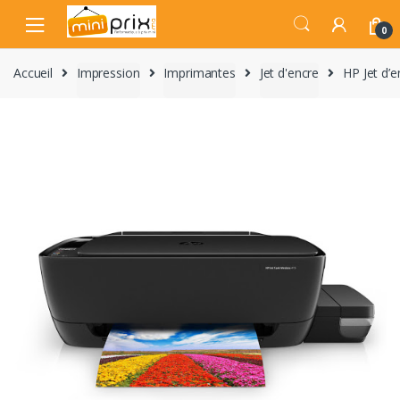
Skip
Skip
to
to
0
navigation
content
Accueil
Impression
Imprimantes
Jet d'encre
HP Jet d’e