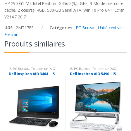
HP 290 G1 MT Intel Pentium G4560 (3,5 GHz, 3 Mo de mémoire
cache, 2 cœurs)- 4GB, 500-GB Serial ATA, Win 10 Pro 64 + Ecran
V214.7 20.7″
UGS :
2MT17ES
Catégories :
PC Bureau
,
Unité centrale
+ écran
Produits similaires
i5
,
PC Bureau
,
Tout en un (AIO)
i5
,
PC Bureau
,
Tout en un (AIO)
Dell Inspiron AIO 3464 – i5
Dell Inspiron AIO 5490 – i5