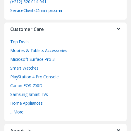
o
(+212) 520 014 941
ServiceClients@mini-prix.ma
u
s
Customer Care
e
Top Deals
l
Mobiles & Tablets Accessories
Microsoft Surface Pro 3
Smart Watches
PlayStation 4 Pro Console
Canon EOS 700D
Samsung Smart TVs
Home Appliances
…More
About Us