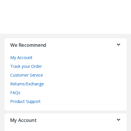
B
r
We Recommend
a
My Account
n
Track your Order
d
Customer Service
Returns/Exchange
s
FAQs
C
Product Support
a
My Account
r