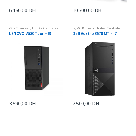
6.150,00
DH
10.700,00
DH
i3
,
PC Bureau
,
Unités Centrales
i7
,
PC Bureau
,
Unités Centrales
LENOVO V530 Tour – I3
Dell Vostro 3670 MT – i7
3.590,00
DH
7.500,00
DH