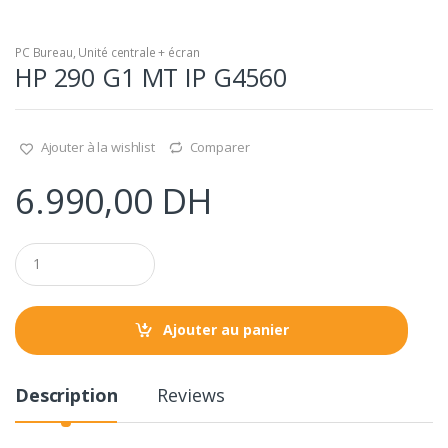
PC Bureau
,
Unité centrale + écran
HP 290 G1 MT IP G4560
Ajouter à la wishlist
Comparer
6.990,00
DH
Q
u
a
n
t
Ajouter au panier
i
t
y
Description
Reviews