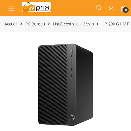
Skip
Skip
to
to
0
navigation
content
Accueil
PC Bureau
Unité centrale + écran
HP 290 G1 MT 