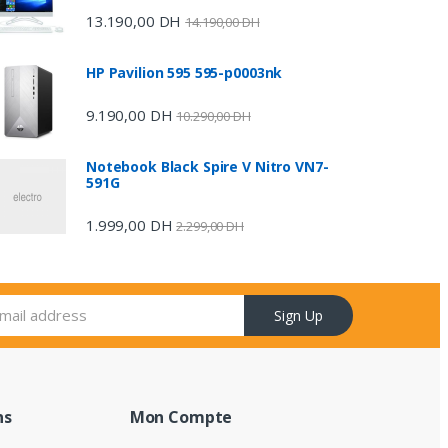
13.190,00
DH
14.190,00
DH
HP Pavilion 595 595-p0003nk
9.190,00
DH
10.290,00
DH
Notebook Black Spire V Nitro VN7-
591G
1.999,00
DH
2.299,00
DH
Sign Up
ns
Mon Compte