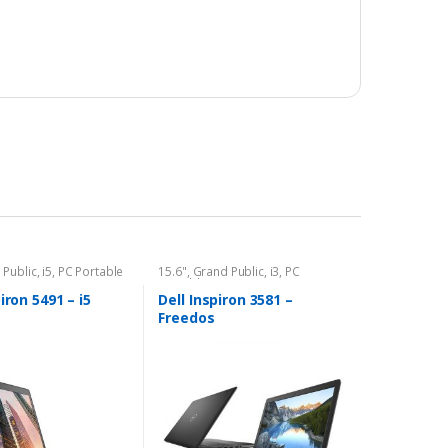
 Public
,
i5
,
PC Portable
15.6"
,
Grand Public
,
i3
,
PC
Portable
iron 5491 – i5
Dell Inspiron 3581 –
Freedos