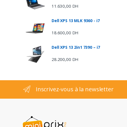
d
11.630,00
DH
s
Dell XPS 13 MLK 9360 - i7
C
18.600,00
DH
a
Dell XPS 13 2in1 7390 – i7
r
28.200,00
DH
o
u
s
Inscrivez-vous à la newsletter
e
l