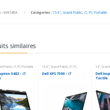
 :
6VK18EA
Catégories :
15.6"
,
Grand Public
,
i7
,
PC Portable
its similaires
nd Public
,
i7
,
PC Portable
15.6"
,
Grand Public
,
i7
,
PC
14"
,
Grand
Portable
spiron 5482 – i7
Dell XPS 7590 – i7
Dell Insp
e
Tactile