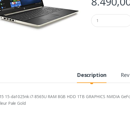
8.490,0
Q
u
a
n
t
i
t
y
Description
Rev
15 15-da1025nk i7-8565U RAM 8GB HDD 1TB GRAPHICS NVIDIA GeF
leur Pale Gold