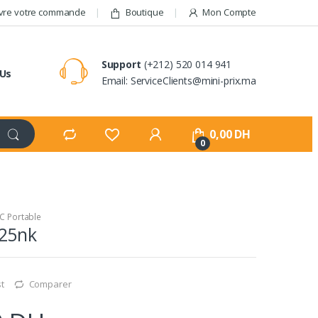
vre votre commande
Boutique
Mon Compte
Support
(+212) 520 014 941
 Us
Email: ServiceClients@mini-prix.ma
0,00
DH
0
C Portable
25nk
st
Comparer