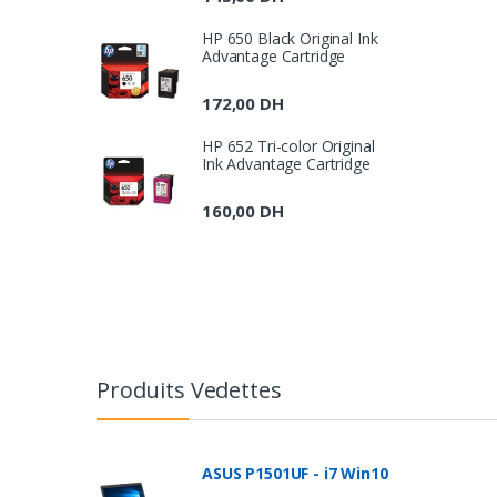
HP 650 Black Original Ink
Advantage Cartridge
172,00
DH
HP 652 Tri-color Original
Ink Advantage Cartridge
160,00
DH
B
r
Produits Vedettes
a
n
ASUS P1501UF - i7 Win10