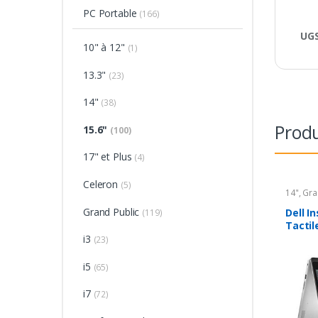
PC Portable
(166)
UGS
10" à 12"
(1)
13.3"
(23)
14"
(38)
Produ
15.6"
(100)
17" et Plus
(4)
Celeron
(5)
14"
,
Gra
Grand Public
Dell In
(119)
Tactil
i3
(23)
i5
(65)
i7
(72)