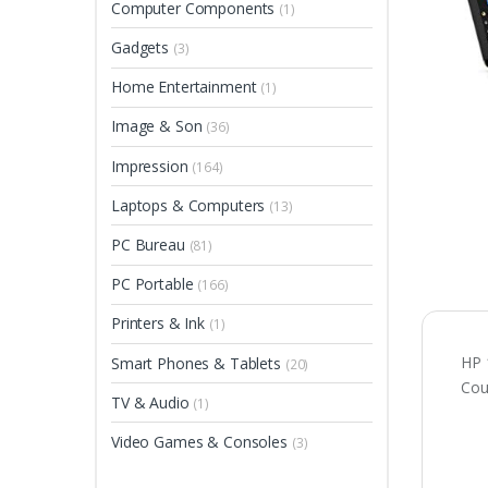
Computer Components
(1)
Gadgets
(3)
Home Entertainment
(1)
Image & Son
(36)
Impression
(164)
Laptops & Computers
(13)
PC Bureau
(81)
PC Portable
(166)
Printers & Ink
(1)
HP 
Smart Phones & Tablets
(20)
Cou
TV & Audio
(1)
Video Games & Consoles
(3)