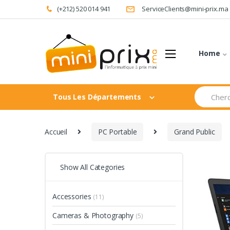
Skip
Skip
(+212) 520 014 941
ServiceClients@mini-prix.ma
to
to
navigation
content
Home
Search
Tous Les Départements
for:
Accueil
PC Portable
Grand Public
Show All Categories
Accessories
(11)
Cameras & Photography
(5)