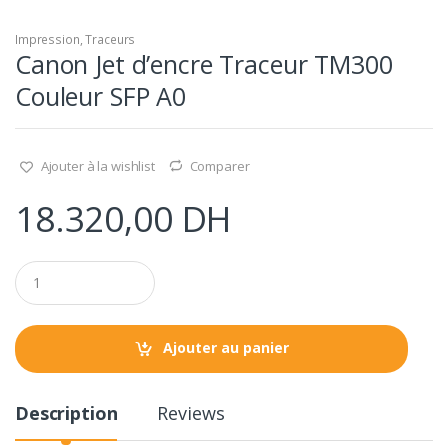
Impression
,
Traceurs
Canon Jet d’encre Traceur TM300
Couleur SFP A0
Ajouter à la wishlist
Comparer
18.320,00
DH
Q
u
a
n
t
Ajouter au panier
i
t
y
Description
Reviews