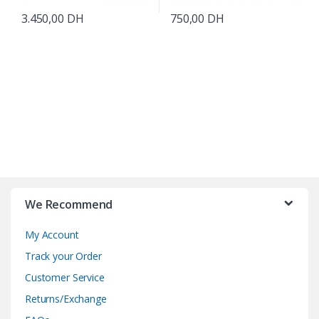
3.450,00
DH
750,00
DH
B
r
We Recommend
a
My Account
n
Track your Order
d
Customer Service
Returns/Exchange
s