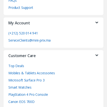
FAQs
C
Product Support
a
My Account
r
o
(+212) 520 014 941
ServiceClients@mini-prix.ma
u
s
Customer Care
e
Top Deals
l
Mobiles & Tablets Accessories
Microsoft Surface Pro 3
Smart Watches
PlayStation 4 Pro Console
Canon EOS 700D