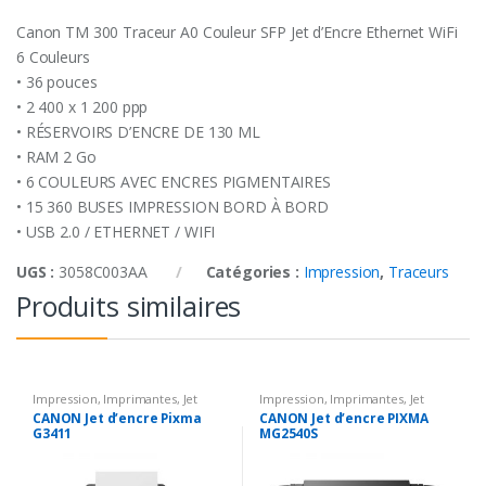
Canon TM 300 Traceur A0 Couleur SFP Jet d’Encre Ethernet WiFi
6 Couleurs
• 36 pouces
• 2 400 x 1 200 ppp
• RÉSERVOIRS D’ENCRE DE 130 ML
• RAM 2 Go
• 6 COULEURS AVEC ENCRES PIGMENTAIRES
• 15 360 BUSES IMPRESSION BORD À BORD
• USB 2.0 / ETHERNET / WIFI
UGS :
3058C003AA
Catégories :
Impression
,
Traceurs
Produits similaires
Impression
,
Imprimantes
,
Jet
Impression
,
Imprimantes
,
Jet
d'encre
d'encre
CANON Jet d’encre Pixma
CANON Jet d’encre PIXMA
G3411
MG2540S