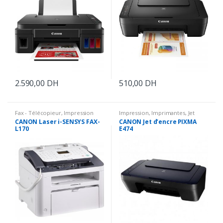
2.590,00
DH
510,00
DH
Fax - Télécopieur
,
Impression
Impression
,
Imprimantes
,
Jet
d'encre
CANON Laser i-SENSYS FAX-
CANON Jet d’encre PIXMA
L170
E474