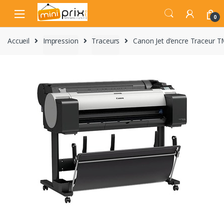
Skip
Skip
to
to
0
navigation
content
Accueil
Impression
Traceurs
Canon Jet d’encre Traceur 