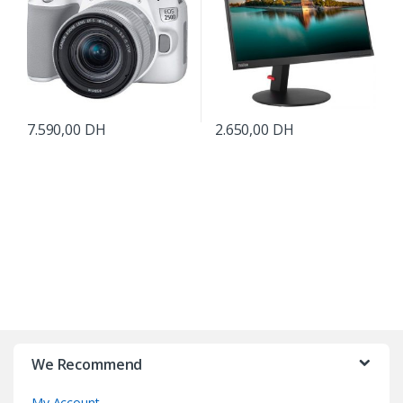
7.590,00
DH
2.650,00
DH
B
r
We Recommend
a
My Account