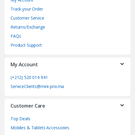
n
Track your Order
d
Customer Service
Returns/Exchange
s
FAQs
C
Product Support
a
My Account
r
o
(+212) 520 014 941
ServiceClients@mini-prix.ma
u
s
Customer Care
e
Top Deals
l
Mobiles & Tablets Accessories