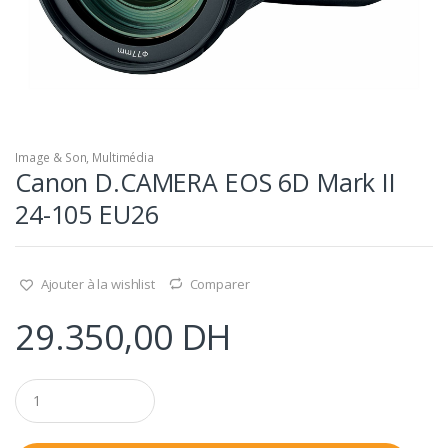
Image & Son
,
Multimédia
Canon D.CAMERA EOS 6D Mark II
24-105 EU26
Ajouter à la wishlist
Comparer
29.350,00
DH
Q
u
a
n