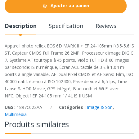
t
Ajouter au panier
i
t
y
Description
Specification
Reviews
Appareil photo reflex EOS 6D MARK II + EF 24-105mm f/3.5-5.6 IS
ST, Capteur CMOS Full Frame 26.2MP, Processeur d’image DIGIC
7, Système AF tout type à 45 points, Vidéo Full HD à 60 images
par seconde; IS numérique, Écran ACL tactile de 3 « à 1,04 m-
points à angle variable, AF Dual Pixel CMOS et AF Servo Film, ISO
40000 natif, étendu à ISO 102400, Prise de vue à 6,5 fps; Time-
Lapse & HDR Movie, GPS intégré, Bluetooth et Wi-Fi avec
NFC, Objectif EF 24-105 mm f / 4L IS II USM
UGS :
1897C022AA
Catégories :
Image & Son
,
Multimédia
Produits similaires