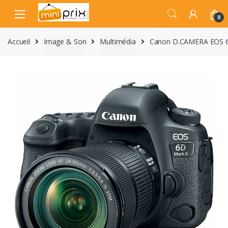
Skip
Skip
to
to
0
navigation
content
Accueil
Image & Son
Multimédia
Canon D.CAMERA EOS 6