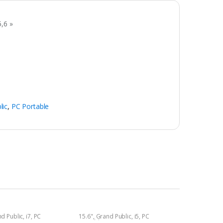
,6 »
lic
,
PC Portable
d Public
,
i7
,
PC
15.6"
,
Grand Public
,
i5
,
PC
Portable