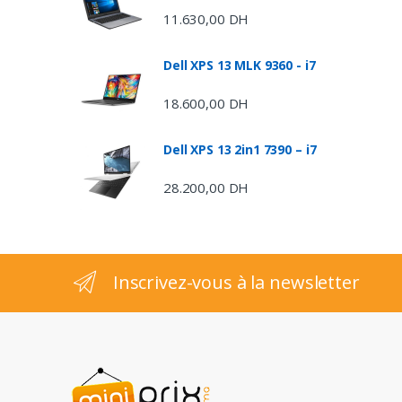
d
11.630,00
DH
s
Dell XPS 13 MLK 9360 - i7
C
18.600,00
DH
a
Dell XPS 13 2in1 7390 – i7
r
28.200,00
DH
o
u
s
Inscrivez-vous à la newsletter
e
l