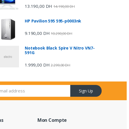
13.190,00
DH
14.190,00
DH
HP Pavilion 595 595-p0003nk
9.190,00
DH
10.290,00
DH
Notebook Black Spire V Nitro VN7-
591G
1.999,00
DH
2.299,00
DH
Sign Up
ns
Mon Compte