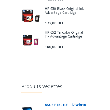
HP 650 Black Original Ink
Advantage Cartridge
172,00
DH
HP 652 Tri-color Original
Ink Advantage Cartridge
160,00
DH
B
r
Produits Vedettes
a
n
ASUS P1501UF - i7 Win10