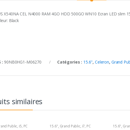
S X540NA CEL N4000 RAM 4GO HDD 500GO WN10 Ecran LED slim 15
leur: Black
 :
90NB0HG1-M06270
Catégories :
15.6"
,
Celeron
,
Grand Pub
its similaires
and Public
,
i5
,
PC
15.6"
,
Grand Public
,
i7
,
PC
15.6"
,
Gran
e
Portable
Portable