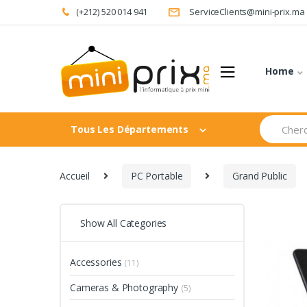
Skip
Skip
(+212) 520 014 941
ServiceClients@mini-prix.ma
to
to
navigation
content
Home
Search
Tous Les Départements
for:
Accueil
PC Portable
Grand Public
Show All Categories
Accessories
(11)
Cameras & Photography
(5)