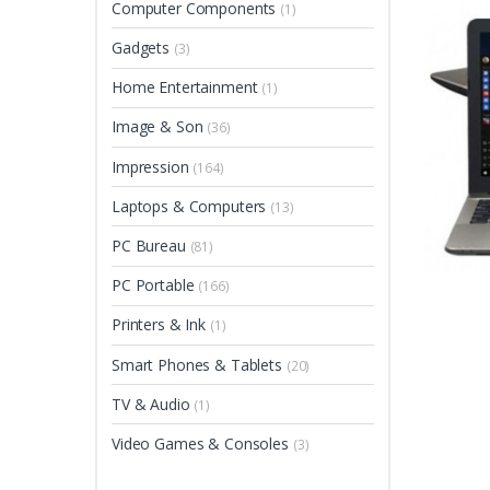
Computer Components
(1)
Gadgets
(3)
Home Entertainment
(1)
Image & Son
(36)
Impression
(164)
Laptops & Computers
(13)
PC Bureau
(81)
PC Portable
(166)
Printers & Ink
(1)
Smart Phones & Tablets
(20)
TV & Audio
(1)
Video Games & Consoles
(3)