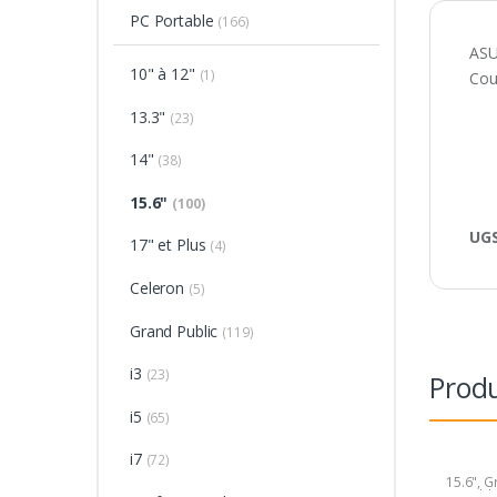
PC Portable
(166)
ASU
10" à 12"
(1)
Cou
13.3"
(23)
14"
(38)
15.6"
(100)
UGS
17" et Plus
(4)
Celeron
(5)
Grand Public
(119)
i3
(23)
Produ
i5
(65)
i7
(72)
15.6"
,
Gr
Portabl