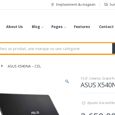
Emplacement du magasin
Sui
About Us
Blog
Pages
Features
Contact
ASUS X540NA – CEL
15.6"
,
Celeron
,
Grand Pu
ASUS X540N
Ajouter à la wishli