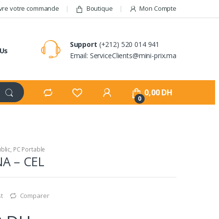
vre votre commande
Boutique
Mon Compte
Support
(+212) 520 014 941
 Us
Email: ServiceClients@mini-prix.ma
0,00
DH
0
blic
,
PC Portable
A – CEL
st
Comparer